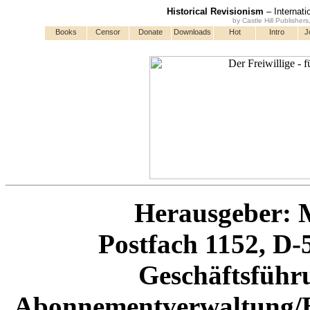
Historical Revisionism
– Internati
by Castle Hill Publisher
Books
Censor
Donate
Downloads
Hot
Intro
J
Herausgeber:
Postfach 1152, D
Geschäftsfüh
Abonnementverwaltung/