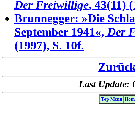
Der Freiwillige
, 43(11) (
Brunnegger: »Die Schlac
September 1941«,
Der F
(1997), S. 10f.
Zurück
Last Update: 
Top Menu
Home