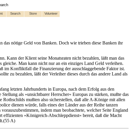
earch
nt
Search
Store
Volunteer
nn das nötige Geld von Banken. Doch wie trieben diese Banken ihr
ann. Kann der Klient seine Monatsraten nicht bezahlen, läßt man das
 gleiche. Man kann nicht nur an ein einziges Land Geld verleihen.
ß im Konfliktfall die Finanzierung der ausschlaggebende Faktor ist.
llte zu bezahlen, läßt der Verleiher dieses durch das andere Land als
nfang letzten Jahrhunderts in Europa, nach dem Erfolg aus den
 Stellung als »unsichtbarer Herrscher« Europas zu stärken, mußte das
Rothschilds mußten also sicherstellen, daß alle A-Könige mit allen
olice dienen würde, falls eines der Länder aus der Reihe tanzen
h vorauszubestimmen, indem man beobachtete, welcher Seite England
rt effizienten »Königreich-Abschleppdienst« bereit, daß die Macht
lt.(55 A)