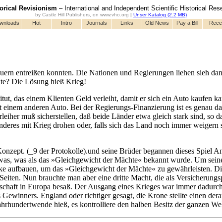
torical Revisionism
– International and Independent Scientific Historical Res
by Castle Hill Publishers, on www.vho.org
|
Unser Katalog (2.2 MB)
wnloads
Hot
Intro
Journals
Links
Old News
Pay a Bill
Rece
teuern entreißen konnten. Die Nationen und Regierungen liehen sieh da
lte? Die Lösung hieß Krieg!
tut, das einem Klienten Geld verleiht, damit er sich ein Auto kaufen k
einem anderen Auto. Bei der Regierungs-Finanzierung ist es genau das
her muß sicherstellen, daß beide Länder etwa gleich stark sind, so da
nderes mit Krieg drohen oder, falls sich das Land noch immer weigern so
Konzept. (_9 der Protokolle).und seine Brüder begannen dieses Spiel A
twas, was als das »Gleichgewicht der Mächte« bekannt wurde. Um seine
e aufbauen, um das »Gleichgewicht der Mächte« zu gewährleisten. Die 
iten. Nun brauchte man aber eine dritte Macht, die als Versicherungsp
schaft in Europa besaß. Der Ausgang eines Krieges war immer dadurc
ewinners. England oder richtiger gesagt, die Krone stellte einen dera
ahrhundertwende hieß, es kontrolliere den halben Besitz der ganzen We