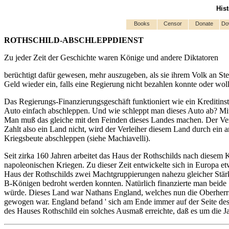
His
Books
Censor
Donate
Do
ROTHSCHILD-ABSCHLEPPDIENST
Zu jeder Zeit der Geschichte waren Könige und andere Diktatoren
berüchtigt dafür gewesen, mehr auszugeben, als sie ihrem Volk an S
Geld wieder ein, falls eine Regierung nicht bezahlen konnte oder wol
Das Regierungs-Finanzierungsgeschäft funktioniert wie ein Kreditinsti
Auto einfach abschleppen. Und wie schleppt man dieses Auto ab? Mit 
Man muß das gleiche mit den Feinden dieses Landes machen. Der Verlei
Zahlt also ein Land nicht, wird der Verleiher diesem Land durch ein a
Kriegsbeute abschleppen (siehe Machiavelli).
Seit zirka 160 Jahren arbeitet das Haus der Rothschilds nach diesem 
napoleonischen Kriegen. Zu dieser Zeit entwickelte sich in Europa e
Haus der Rothschilds zwei Machtgruppierungen nahezu gleicher Stärk
B-Königen bedroht werden konnten. Natürlich finanzierte man beide Se
würde. Dieses Land war Nathans England, welches nun die Oberherr
gewogen war. England befand ' sich am Ende immer auf der Seite des G
des Hauses Rothschild ein solches Ausmaß erreichte, daß es um die J