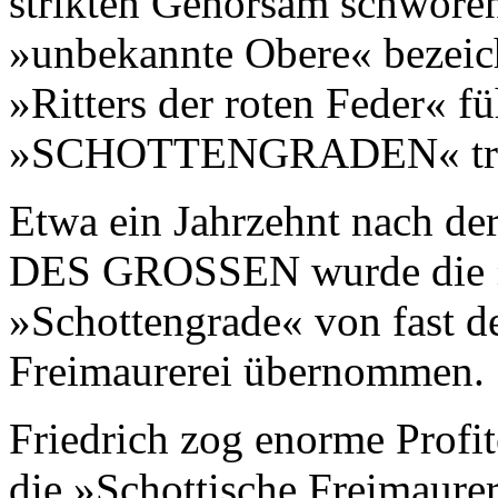
strikten Gehorsam schwören
»unbekannte Obere« bezeich
»Ritters der roten Feder« fü
»SCHOTTENGRADEN« treu u
Etwa ein Jahrzehnt nach 
DES GROSSEN wurde die »S
»Schottengrade« von fast d
Freimaurerei übernommen.
Friedrich zog enorme Profit
die »Schottische Freimaurer