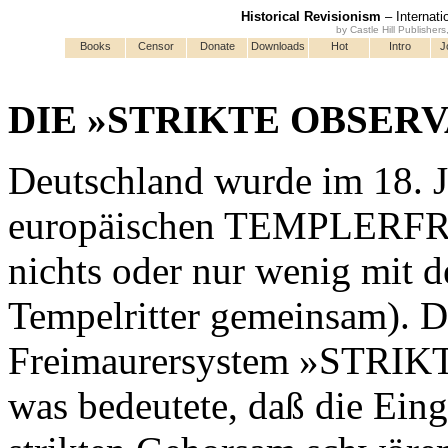
Historical Revisionism
– Internati
by Castle Hill Publisher
Books
Censor
Donate
Downloads
Hot
Intro
J
DIE »STRIKTE OBSER
Deutschland wurde im 18. 
europäischen TEMPLERFR
nichts oder nur wenig mit d
Tempelritter gemeinsam). D
Freimaurersystem »STRI
was bedeutete, daß die Ein