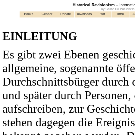
Historical Revisionism
– Internati
by Castle Hill Publisher
Books
Censor
Donate
Downloads
Hot
Intro
J
EINLEITUNG
Es gibt zwei Ebenen geschich
allgemeine, sogenannte öff
Durchschnittsbürger durch 
und später durch Personen, 
aufschreiben, zur Geschicht
stehen dagegen die Ereigniss