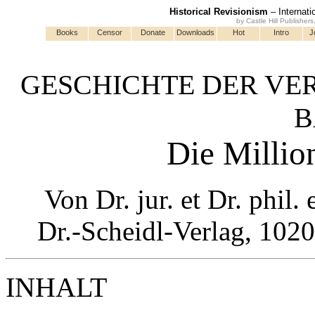
Historical Revisionism
– Internati
by Castle Hill Publisher
Books
Censor
Donate
Downloads
Hot
Intro
J
GESCHICHTE DER V
B
Die Millio
Von Dr. jur. et Dr. phil. 
Dr.-Scheidl-Verlag, 1020
INHALT