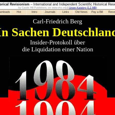
torical Revisionism
– International and Independent Scientific Historical Res
by Castle Hill Publishers, on www.vho.org
|
Unser Katalog (2.2 MB)
wnloads
Hot
Intro
Journals
Links
Old News
Pay a Bill
Rece
Carl-Friedrich Berg
In Sachen Deutschlan
Insider-Protokoll über
die Liquidation einer Nation