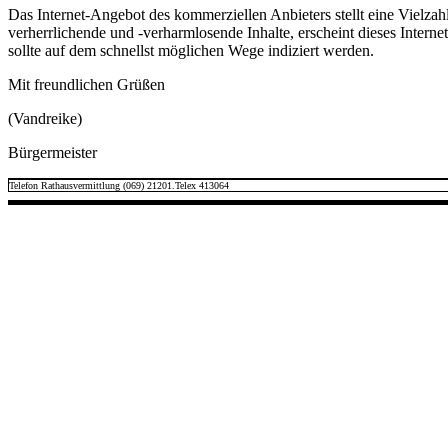
Das Internet-Angebot des kommerziellen Anbieters stellt eine Vielza
verherrlichende und -verharmlosende Inhalte, erscheint dieses Inter
sollte auf dem schnellst möglichen Wege indiziert werden.
Mit freundlichen Grüßen
(Vandreike)
Bürgermeister
Telefon Rathausvermittlung (069) 21201.Telex 413064