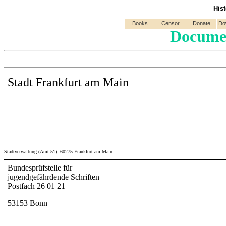
His
Books
Censor
Donate
Do
Documen
Stadt Frankfurt am Main
Stadtverwaltung (Amt 51). 60275 Frankfurt am Main
Bundesprüfstelle für
jugendgefährdende Schriften
Postfach 26 01 21
53153 Bonn