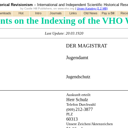
torical Revisionism
– International and Independent Scientific Historical Res
by Castle Hill Publishers, on www.vho.org
|
Unser Katalog (2.2 MB)
wnloads
Hot
Intro
Journals
Links
Old News
Pay a Bill
Rece
ts on the Indexing of the VHO 
Last Update: 20.03.1920
DER MAGISTRAT
Jugendamt
Jugendschutz
Auskunft erteilt
Herr Schulz
Telefon Durchwahl
212-3877
(069)
PLZ
60313
Unsere Zeichen/Aktenzeichen