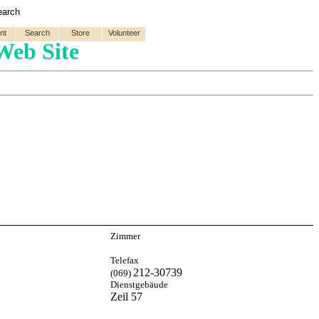
earch
nt
Search
Store
Volunteer
Web Site
Zimmer
Telefax
212-30739
(069)
Dienstgebäude
Zeil 57