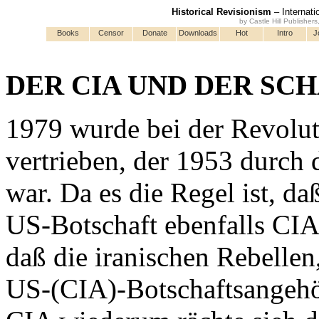
Historical Revisionism
– Internati
by Castle Hill Publisher
Books
Censor
Donate
Downloads
Hot
Intro
J
DER CIA UND DER SC
1979 wurde bei der Revolut
vertrieben, der 1953 durc
war. Da es die Regel ist, da
US-Botschaft ebenfalls CIA
daß die iranischen Rebellen
US-(CIA)-Botschaftsangehö