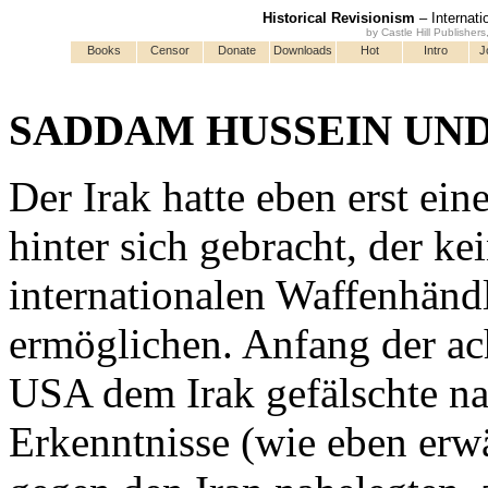
Historical Revisionism
– Internati
by Castle Hill Publisher
Books
Censor
Donate
Downloads
Hot
Intro
J
SADDAM HUSSEIN UND
Der Irak hatte eben erst ei
hinter sich gebracht, der k
internationalen Waffenhänd
ermöglichen. Anfang der ach
USA dem Irak gefälschte na
Erkenntnisse (wie eben erwä