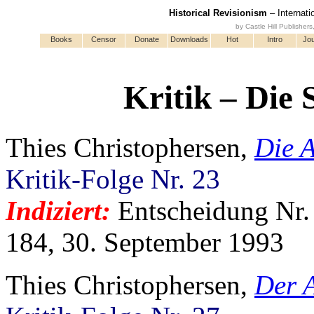
Historical Revisionism
– Internati
by Castle Hill Publisher
Books
Censor
Donate
Downloads
Hot
Intro
Jou
Kritik – Die
Thies Christophersen,
Die 
Kritik-Folge Nr. 23
Indiziert:
Entscheidung Nr.
184, 30. September 1993
Thies Christophersen,
Der 