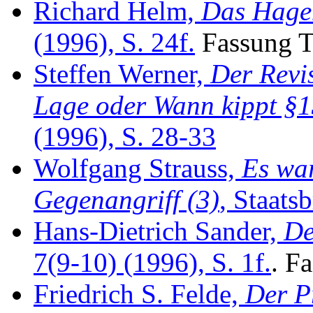
Richard Helm,
Das Hage
(1996), S. 24f.
Fassung T
Steffen Werner,
Der Revis
Lage oder Wann kippt §
(1996), S. 28-33
Wolfgang Strauss,
Es war
Gegenangriff (3)
, Staats
Hans-Dietrich Sander,
De
7(9-10) (1996), S. 1f.
. F
Friedrich S. Felde,
Der Pr