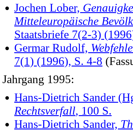
Jochen Lober,
Genauigkei
Mitteleuropäische Bevöl
Staatsbriefe 7(2-3) (1996
Germar Rudolf,
Webfehle
7(1) (1996), S. 4-8
(Fass
Jahrgang 1995:
Hans-Dietrich Sander (Hg
Rechtsverfall
, 100 S.
Hans-Dietrich Sander,
Th