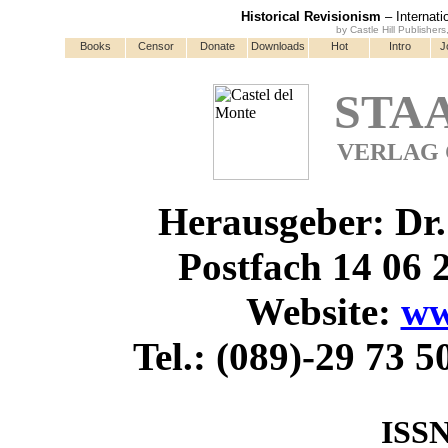
Historical Revisionism
– Internati
by Castle Hill Publisher
Books
Censor
Donate
Downloads
Hot
Intro
J
STA
VERLAG 
Herausgeber: Dr.
Postfach 14 06
Website:
ww
Tel.: (089)-29 73 5
ISSN