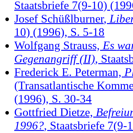
Staatsbriefe 7(9-10) (1996
Josef Schüßlburner
,
Libe
10) (1996), S. 5-18
Wolfgang Strauss,
Es war
Gegenangriff (II)
, Staats
Frederick E. Peterman,
P
(Transatlantische Kommen
(1996), S. 30-34
Gottfried Dietze,
Befreiu
1996?
, Staatsbriefe 7(9-