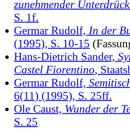
zunehmender Unterdrüc
S. 1f.
Germar Rudolf,
In der B
(1995), S. 10-15
(Fassu
Hans-Dietrich Sander,
Sy
Castel Fiorentino
, Staats
Germar Rudolf,
Semitisc
6(11) (1995), S. 25ff.
Ole Caust,
Wunder der T
S. 25