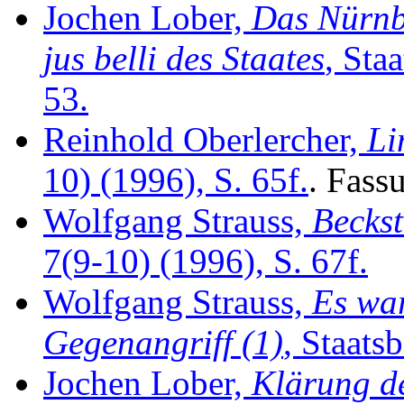
Jochen Lober,
Das Nürnbe
jus belli des Staates
, Sta
53.
Reinhold Oberlercher,
Li
10) (1996), S. 65f.
. Fass
Wolfgang Strauss,
Becks
7(9-10) (1996), S. 67f.
Wolfgang Strauss,
Es war
Gegenangriff (1)
, Staats
Jochen Lober,
Klärung de