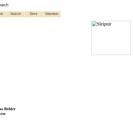
earch
nt
Search
Store
Volunteer
eas Röhler
orto