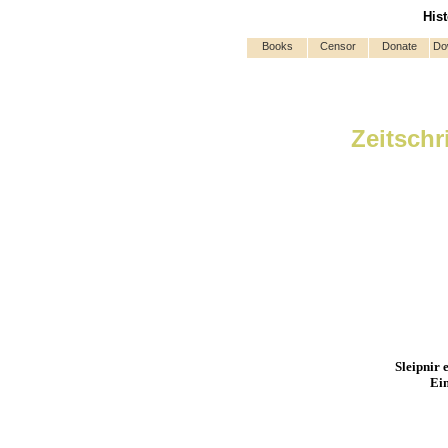
His
Books
Censor
Donate
Do
Zeitschr
Sleipnir 
Ein