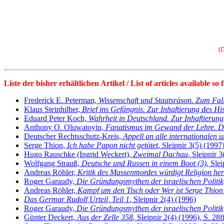
(D
Liste der bisher erhältlichen Artikel / List of articles available so 
Frederick E. Peterman,
Wissenschaft und Staatsräson. Zum Fa
Klaus Steinhilber,
Brief ins Gefängnis. Zur Inhaftierung des H
Eduard Peter Koch,
Wahrheit in Deutschland. Zur Inhaftierun
Anthony O. Oluwatoyin,
Fanatismus im Gewand der Lehre. De
Deutscher Rechtsschutz-Kreis,
Appell an alle internationalen
Serge Thion,
Ich habe Papon nicht getötet
, Sleipnir 3(5) (1997
Hugo Rauschke (Ingrid Weckert),
Zweimal Dachau
, Sleipnir 
Wolfgang Strauß,
Deutsche und Russen in einem Boot (3)
, Sle
Andreas Röhler,
Kritik des Massenmordes würdigt Religion he
Roger Garaudy,
Die Gründungsmythen der israelischen Politik,
Andreas Röhler,
Kampf um den Tisch oder Wer ist Serge Thion
Das Germar Rudolf Urteil, Teil 1
, Sleipnir 2(4) (1996)
Roger Garaudy,
Die Gründungsmythen der israelischen Politik,
Günter Deckert,
Aus der Zelle 358
, Sleipnir 2(4) (1996), S. 28f