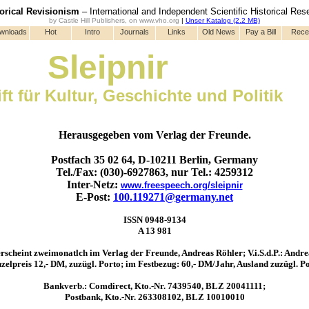
torical Revisionism
– International and Independent Scientific Historical Res
by Castle Hill Publishers, on www.vho.org
|
Unser Katalog (2.2 MB)
wnloads
Hot
Intro
Journals
Links
Old News
Pay a Bill
Rece
Sleipnir
ift für Kultur, Geschichte und Politik
Herausgegeben vom Verlag der Freunde.
Postfach 35 02 64, D-10211 Berlin, Germany
Tel./Fax: (030)-6927863, nur Tel.: 4259312
Inter-Netz:
www.freespeech.org/sleipnir
E-Post:
100.119271@germany.net
ISSN 0948-9134
A 13 981
erscheint zweimonatlch im Verlag der Freunde, Andreas Röhler; V.i.S.d.P.: Andr
zelpreis 12,- DM, zuzügl. Porto; im Festbezug: 60,- DM/Jahr, Ausland zuzügl. P
Bankverb.: Comdirect, Kto.-Nr. 7439540, BLZ 20041111;
Postbank, Kto.-Nr. 263308102, BLZ 10010010