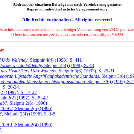
Abdruck der einzelnen Beiträge nur nach Vereinbarung gestattet
Reprint of individual articles by agreement only
Alle Rechte vorbehalten - All rights reserved
iese Informationen werden hier unter alleiniger Verantwortung von V.H.O. publizie
(These information are posted under the sole responsibility of V.H.O.)
far
ll Udo Walendy
, Sleipnir 4(4) (1998), S. 41f.
istorikers Udo Walendy
, Sleipnir 4(4) (1998), S. 43
g des Historikers Udo Walendy
, Sleipnir 3(6) (1997), S. 25-31
borah Lipstadts Angriff auf akademische Standards
, Sleipnir 3(6) (19
 und nationalen Menschenrechtsorganisationen
, Sleipnir 3(6) (1997), S. 
), S. 20-24.
3(2) (1997), S. 14-27
ipnir 3(2) (1997), S. 39-42
rab?
, Sleipnir 2(6) (1996)
 Teil 2
, Sleipnir 2(5) (1996)
?
, Sleipnir 2(4) (1996), S. 1-5
 Teil 1
, Sleipnir 2(4) (1996)
f.